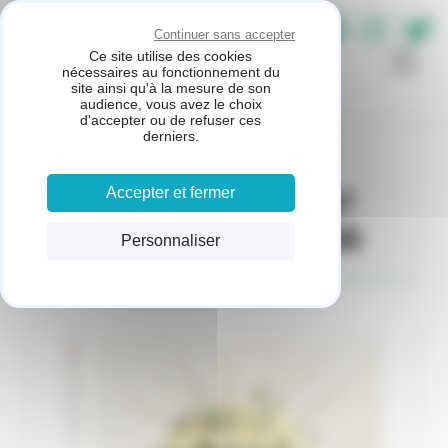
Panneau de gestion des cookies
Continuer sans accepter
Ce site utilise des cookies
AUX COLONNES
nécessaires au fonctionnement du
FLEURIES
site ainsi qu'à la mesure de son
audience, vous avez le choix
d'accepter ou de refuser ces
derniers.
BOUQUETS ET
Accepter et fermer
COMPOSITIONS
Personnaliser