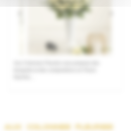
Aux Colonnes Fleuries vous propose des
bouquets et des compositions en Fleurs
fraiches…
AUX COLONNES FLEURIES